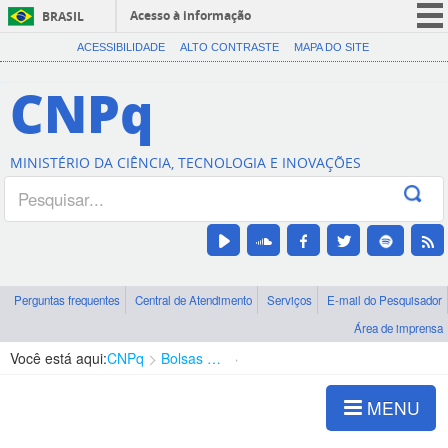
Acesso à informação
BRASIL
CORONAVÍRUS (COVID-19)
ACESSIBILIDADE
ALTO CONTRASTE
MAPA DO SITE
Participe
CNPq
Serviços
Legislação
MINISTÉRIO DA CIÊNCIA, TECNOLOGIA E INOVAÇÕES
Canais
Perguntas frequentes
Central de Atendimento
Serviços
E-mail do Pesquisador
Área de imprensa
Você está aqui:
CNPq
Bolsas e Auxílios Vigentes
Projetos de Pesquisa
MENU