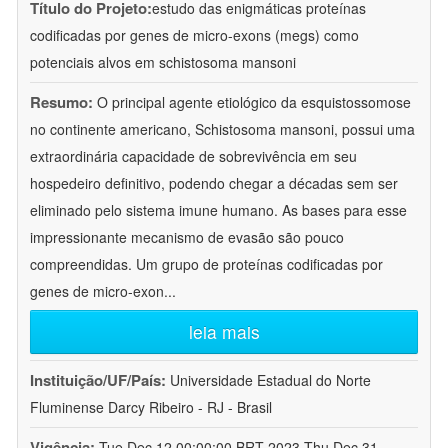
Título do Projeto:
estudo das enigmáticas proteínas
codificadas por genes de micro-exons (megs) como
potenciais alvos em schistosoma mansoni
Resumo:
O principal agente etiológico da esquistossomose
no continente americano, Schistosoma mansoni, possui uma
extraordinária capacidade de sobrevivência em seu
hospedeiro definitivo, podendo chegar a décadas sem ser
eliminado pelo sistema imune humano. As bases para esse
impressionante mecanismo de evasão são pouco
compreendidas. Um grupo de proteínas codificadas por
genes de micro-exon
...
leia mais
Instituição/UF/País:
Universidade Estadual do Norte
Fluminense Darcy Ribeiro - RJ - Brasil
Vigência:
Tue Dec 12 00:00:00 BRT 2023-Thu Dec 31