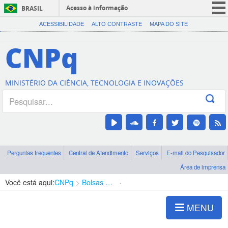
Acesso à informação
BRASIL
CORONAVÍRUS (COVID-19)
ACESSIBILIDADE
ALTO CONTRASTE
MAPA DO SITE
Participe
CNPq
Serviços
Legislação
MINISTÉRIO DA CIÊNCIA, TECNOLOGIA E INOVAÇÕES
Canais
Perguntas frequentes
Central de Atendimento
Serviços
E-mail do Pesquisador
Área de imprensa
Você está aqui:
CNPq
Bolsas e Auxílios Vigentes
Projetos de Pesquisa
MENU