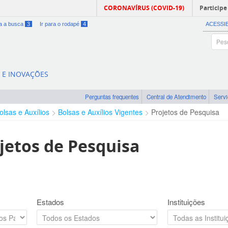
CORONAVÍRUS (COVID-19)
Participe
ra a busca
3
Ir para o rodapé
4
ACESSI
A E INOVAÇÕES
Perguntas frequentes
Central de Atendimento
Serv
olsas e Auxílios
Bolsas e Auxílios Vigentes
Projetos de Pesquisa
jetos de Pesquisa
Estados
Instituições