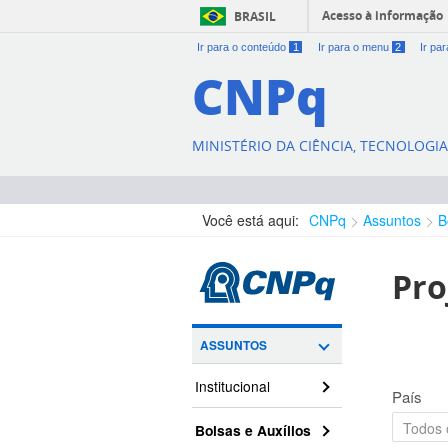
Acesso à informação
BRASIL
Ir para o conteúdo
1
Ir para o menu
2
Ir pa
CNPq
MINISTÉRIO DA CIÊNCIA, TECNOLOGI
Você está aqui:
CNPq
Assuntos
B
Pro
ASSUNTOS
Institucional
País
Bolsas e Auxílios