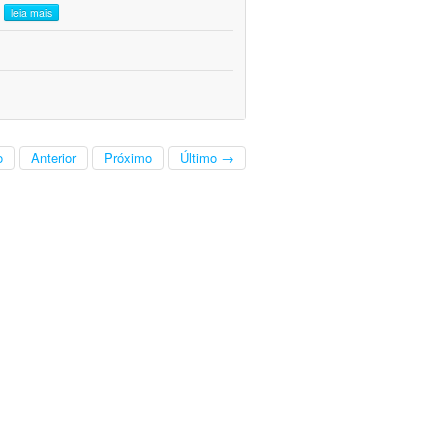
.
leia mais
o
Anterior
Próximo
Último →