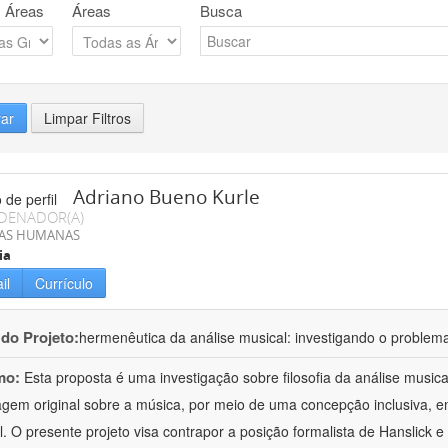
 Áreas
Áreas
Busca
rar
Limpar Filtros
Adriano Bueno Kurle
DENADOR(A)
IAS HUMANAS
ia
il
Currículo
 do Projeto:
hermenêutica da análise musical: investigando o problem
mo:
Esta proposta é uma investigação sobre filosofia da análise musi
gem original sobre a música, por meio de uma concepção inclusiva, em 
al. O presente projeto visa contrapor a posição formalista de Hanslick