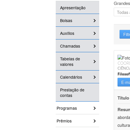
Grandes
Apresentação
Bolsas
Auxílios
Filt
Chamadas
Tabelas de
COOR
valores
CIÊNC
Filosof
Calendários
E-ma
Prestação de
contas
Título
Programas
Resu
aborda
Prêmios
cultur