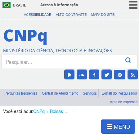
Acesso à informação
BRASIL
CORONAVÍRUS (COVID-19)
ACESSIBILIDADE
ALTO CONTRASTE
MAPA DO SITE
Participe
CNPq
Serviços
Legislação
MINISTÉRIO DA CIÊNCIA, TECNOLOGIA E INOVAÇÕES
Canais
Perguntas frequentes
Central de Atendimento
Serviços
E-mail do Pesquisador
Área de imprensa
Você está aqui:
CNPq
Bolsas e Auxílios Vigentes
Projetos de Pesquisa
MENU