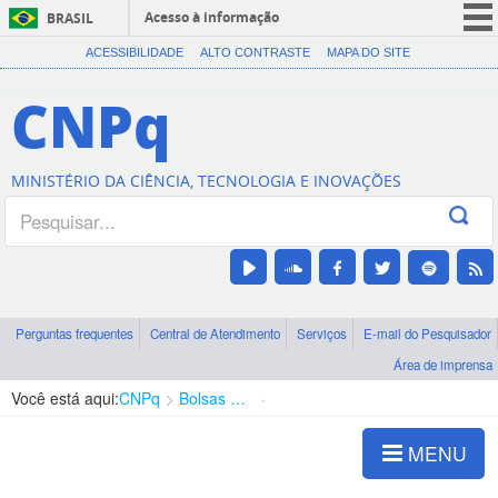
Acesso à informação
BRASIL
CORONAVÍRUS (COVID-19)
ACESSIBILIDADE
ALTO CONTRASTE
MAPA DO SITE
Participe
CNPq
Serviços
Legislação
MINISTÉRIO DA CIÊNCIA, TECNOLOGIA E INOVAÇÕES
Canais
Perguntas frequentes
Central de Atendimento
Serviços
E-mail do Pesquisador
Área de imprensa
Você está aqui:
CNPq
Bolsas e Auxílios Vigentes
Projetos de Pesquisa
MENU