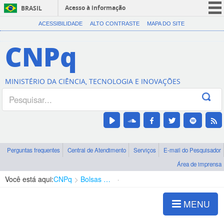
Acesso à informação
BRASIL
CORONAVÍRUS (COVID-19)
ACESSIBILIDADE
ALTO CONTRASTE
MAPA DO SITE
Participe
CNPq
Serviços
Legislação
MINISTÉRIO DA CIÊNCIA, TECNOLOGIA E INOVAÇÕES
Canais
Perguntas frequentes
Central de Atendimento
Serviços
E-mail do Pesquisador
Área de imprensa
Você está aqui:
CNPq
Bolsas e Auxílios Vigentes
Projetos de Pesquisa
MENU