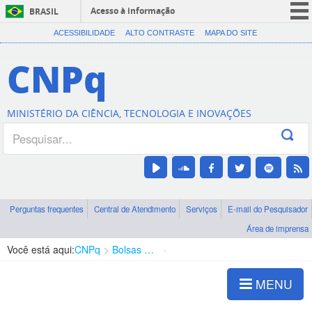
Acesso à informação
BRASIL
CORONAVÍRUS (COVID-19)
ACESSIBILIDADE
ALTO CONTRASTE
MAPA DO SITE
Participe
CNPq
Serviços
Legislação
MINISTÉRIO DA CIÊNCIA, TECNOLOGIA E INOVAÇÕES
Canais
Perguntas frequentes
Central de Atendimento
Serviços
E-mail do Pesquisador
Área de imprensa
Você está aqui:
CNPq
Bolsas e Auxílios Vigentes
Projetos de Pesquisa
MENU