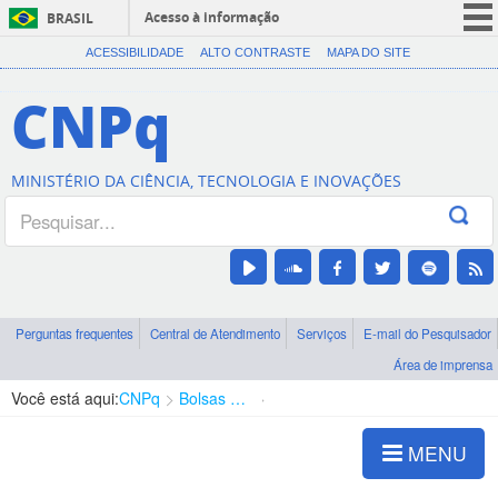
Acesso à informação
BRASIL
CORONAVÍRUS (COVID-19)
ACESSIBILIDADE
ALTO CONTRASTE
MAPA DO SITE
Participe
CNPq
Serviços
Legislação
MINISTÉRIO DA CIÊNCIA, TECNOLOGIA E INOVAÇÕES
Canais
Perguntas frequentes
Central de Atendimento
Serviços
E-mail do Pesquisador
Área de imprensa
Você está aqui:
CNPq
Bolsas e Auxílios Vigentes
Projetos de Pesquisa
MENU