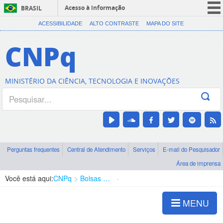
Acesso à informação
BRASIL
CORONAVÍRUS (COVID-19)
ACESSIBILIDADE
ALTO CONTRASTE
MAPA DO SITE
Participe
CNPq
Serviços
Legislação
MINISTÉRIO DA CIÊNCIA, TECNOLOGIA E INOVAÇÕES
Canais
Perguntas frequentes
Central de Atendimento
Serviços
E-mail do Pesquisador
Área de imprensa
Você está aqui:
CNPq
Bolsas e Auxílios Vigentes
Projetos de Pesquisa
MENU