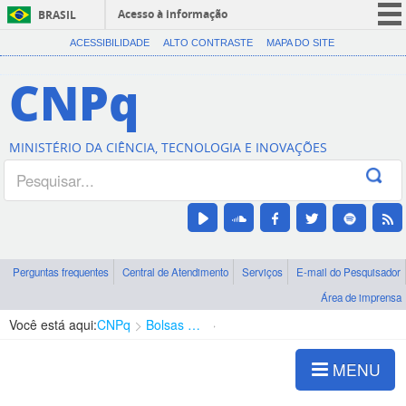
Acesso à informação
BRASIL
CORONAVÍRUS (COVID-19)
ACESSIBILIDADE
ALTO CONTRASTE
MAPA DO SITE
Participe
CNPq
Serviços
Legislação
MINISTÉRIO DA CIÊNCIA, TECNOLOGIA E INOVAÇÕES
Canais
Perguntas frequentes
Central de Atendimento
Serviços
E-mail do Pesquisador
Área de imprensa
Você está aqui:
CNPq
Bolsas e Auxílios Vigentes
Projetos de Pesquisa
MENU