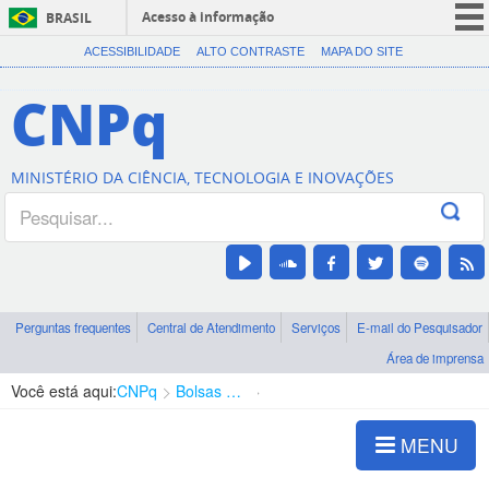
Acesso à informação
BRASIL
CORONAVÍRUS (COVID-19)
ACESSIBILIDADE
ALTO CONTRASTE
MAPA DO SITE
Participe
CNPq
Serviços
Legislação
MINISTÉRIO DA CIÊNCIA, TECNOLOGIA E INOVAÇÕES
Canais
Perguntas frequentes
Central de Atendimento
Serviços
E-mail do Pesquisador
Área de imprensa
Você está aqui:
CNPq
Bolsas e Auxílios Vigentes
Projetos de Pesquisa
MENU