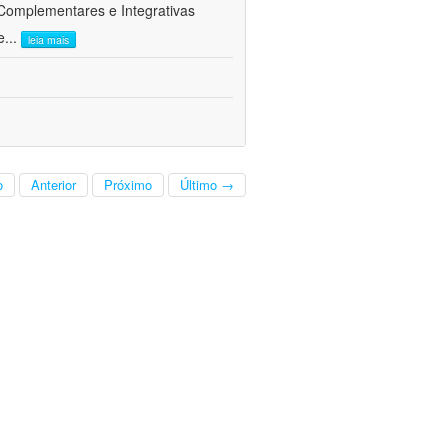
 Complementares e Integrativas
e
...
leia mais
o
Anterior
Próximo
Último →