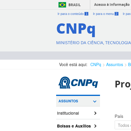
Acesso à informação
BRASIL
Ir para o conteúdo
1
Ir para o menu
2
Ir pa
CNPq
MINISTÉRIO DA CIÊNCIA, TECNOLOGI
Você está aqui:
CNPq
Assuntos
B
Pro
ASSUNTOS
Institucional
País
Bolsas e Auxílios