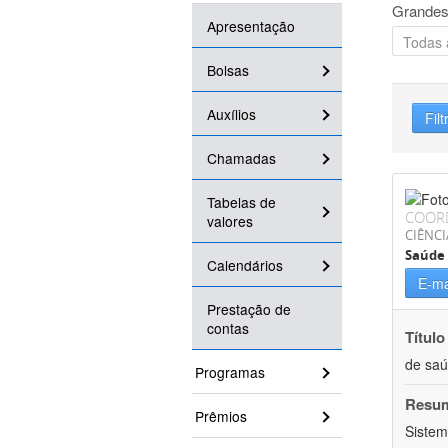
Grandes
Apresentação
Bolsas
Auxílios
Filt
Chamadas
Tabelas de
COOR
valores
CIÊNCI
Saúde 
Calendários
E-ma
Prestação de
contas
Título
de sa
Programas
Resu
Prêmios
Sistem