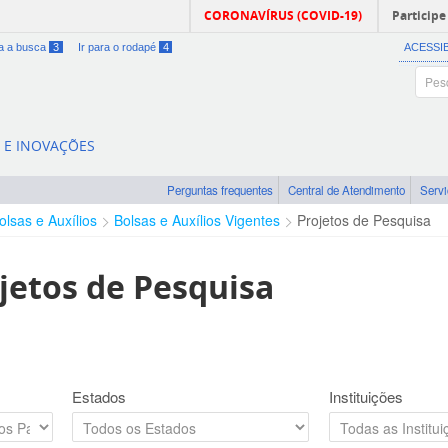
CORONAVÍRUS (COVID-19)
Participe
ra a busca
3
Ir para o rodapé
4
ACESSI
A E INOVAÇÕES
Perguntas frequentes
Central de Atendimento
Serv
olsas e Auxílios
Bolsas e Auxílios Vigentes
Projetos de Pesquisa
jetos de Pesquisa
Estados
Instituições