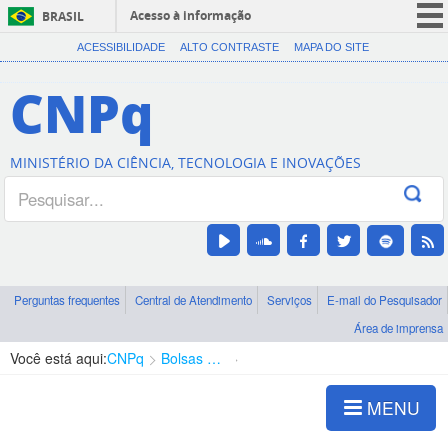
Acesso à informação
BRASIL
CORONAVÍRUS (COVID-19)
ACESSIBILIDADE
ALTO CONTRASTE
MAPA DO SITE
Participe
CNPq
Serviços
Legislação
MINISTÉRIO DA CIÊNCIA, TECNOLOGIA E INOVAÇÕES
Canais
Perguntas frequentes
Central de Atendimento
Serviços
E-mail do Pesquisador
Área de imprensa
Você está aqui:
CNPq
Bolsas e Auxílios Vigentes
Projetos de Pesquisa
MENU