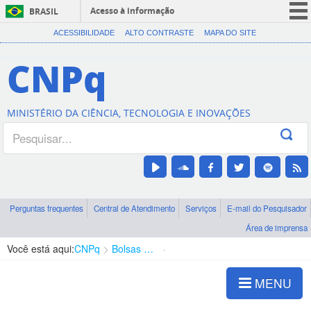
Acesso à informação
BRASIL
CORONAVÍRUS (COVID-19)
ACESSIBILIDADE
ALTO CONTRASTE
MAPA DO SITE
Participe
CNPq
Serviços
Legislação
MINISTÉRIO DA CIÊNCIA, TECNOLOGIA E INOVAÇÕES
Canais
Perguntas frequentes
Central de Atendimento
Serviços
E-mail do Pesquisador
Área de imprensa
Você está aqui:
CNPq
Bolsas e Auxílios Vigentes
Projetos de Pesquisa
MENU