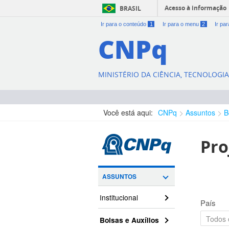
Acesso à informação
BRASIL
Ir para o conteúdo
1
Ir para o menu
2
Ir pa
CNPq
MINISTÉRIO DA CIÊNCIA, TECNOLOGI
Você está aqui:
CNPq
Assuntos
B
Pro
ASSUNTOS
Institucional
País
Bolsas e Auxílios