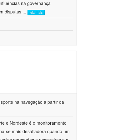
influências na governança
am disputas
...
leia mais
sporte na navegação a partir da
rte e Nordeste é o monitoramento
orna-se mais desafiadora quando um
navios mercantes e pesqueiros e a