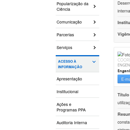
Desenv
Popularização da
Ciência
intern
Comunicação
Instit
Vigên
Parcerias
Serviços
COOR
ACESSO À
ENGEN
INFORMAÇÃO
Engenh
Apresentação
E-ma
Institucional
Título
utiliz
Ações e
Programas PPA
Resu
consta
Auditoria Interna
sistem