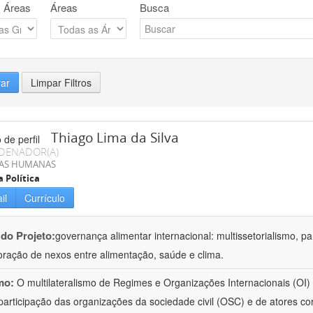
 Áreas
Áreas
Busca
rar
Limpar Filtros
Thiago Lima da Silva
DENADOR(A)
IAS HUMANAS
a Política
il
Currículo
 do Projeto:
governança alimentar internacional: multissetorialismo, pa
oração de nexos entre alimentação, saúde e clima.
mo:
O multilateralismo de Regimes e Organizações Internacionais (OI) 
participação das organizações da sociedade civil (OSC) e de atores c