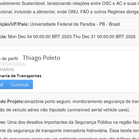
olvimento Sustentável, tensionando relações entre OSC e AC e suas 
acional, incluindo a alimentar, onde ONU, FAO e outros Regimes abrig
uição/UF/País:
Universidade Federal da Paraíba - PB - Brasil
cia:
Mon Dec 04 00:00:00 BRT 2023-Thu Dec 31 00:00:00 BRT 2026
Thiago Poleto
DENADOR(A)
HARIAS
aria de Transportes
il
Currículo
 do Projeto:
amazônia porto seguro: monitoramento segurança de tran
ação de veículo aéreo não tripulado (unmanned aerial vehicle uavs).
mo:
Uma dos desafios importantes da Segurança Pública na região No
nte da segurança de transporte mercadoria hidroviária. Essa tarefa t
a de segurança opera em um ambiente complexo com alto tráfego de 