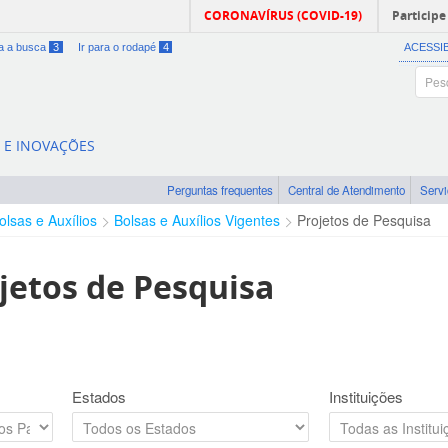
CORONAVÍRUS (COVID-19)
Participe
ra a busca
3
Ir para o rodapé
4
ACESSI
A E INOVAÇÕES
Perguntas frequentes
Central de Atendimento
Serv
olsas e Auxílios
Bolsas e Auxílios Vigentes
Projetos de Pesquisa
jetos de Pesquisa
Estados
Instituições