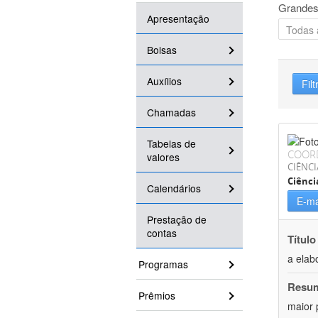
Grandes
Apresentação
Bolsas
Auxílios
Filt
Chamadas
Tabelas de
COOR
valores
CIÊNC
Ciênci
Calendários
E-ma
Prestação de
contas
Título
a elab
Programas
Resu
Prêmios
maior 