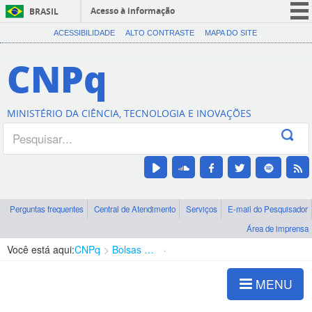
Acesso à informação
BRASIL
CORONAVÍRUS (COVID-19)
ACESSIBILIDADE
ALTO CONTRASTE
MAPA DO SITE
Participe
CNPq
Serviços
Legislação
MINISTÉRIO DA CIÊNCIA, TECNOLOGIA E INOVAÇÕES
Canais
Perguntas frequentes
Central de Atendimento
Serviços
E-mail do Pesquisador
Área de imprensa
Você está aqui:
CNPq
Bolsas e Auxílios Vigentes
Projetos de Pesquisa
MENU