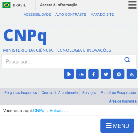
Acesso à informação
BRASIL
CORONAVÍRUS (COVID-19)
ACESSIBILIDADE
ALTO CONTRASTE
MAPA DO SITE
Participe
CNPq
Serviços
Legislação
MINISTÉRIO DA CIÊNCIA, TECNOLOGIA E INOVAÇÕES
Canais
Perguntas frequentes
Central de Atendimento
Serviços
E-mail do Pesquisador
Área de imprensa
Você está aqui:
CNPq
Bolsas e Auxílios Vigentes
Projetos de Pesquisa
MENU