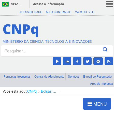
Acesso à informação
BRASIL
CORONAVÍRUS (COVID-19)
ACESSIBILIDADE
ALTO CONTRASTE
MAPA DO SITE
Participe
CNPq
Serviços
Legislação
MINISTÉRIO DA CIÊNCIA, TECNOLOGIA E INOVAÇÕES
Canais
Perguntas frequentes
Central de Atendimento
Serviços
E-mail do Pesquisador
Área de imprensa
Você está aqui:
CNPq
Bolsas e Auxílios Vigentes
Projetos de Pesquisa
MENU