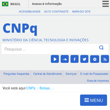
Acesso à informação
BRASIL
CORONAVÍRUS (COVID-19)
ACESSIBILIDADE
ALTO CONTRASTE
MAPA DO SITE
Participe
CNPq
Serviços
Legislação
MINISTÉRIO DA CIÊNCIA, TECNOLOGIA E INOVAÇÕES
Canais
Perguntas frequentes
Central de Atendimento
Serviços
E-mail do Pesquisador
Área de imprensa
Você está aqui:
CNPq
Bolsas e Auxílios Vigentes
Projetos de Pesquisa
MENU