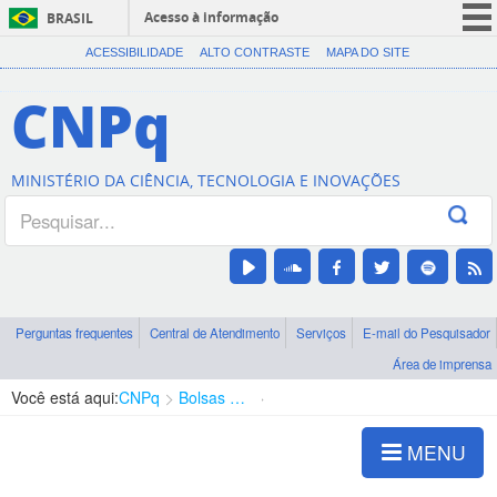
Acesso à informação
BRASIL
CORONAVÍRUS (COVID-19)
ACESSIBILIDADE
ALTO CONTRASTE
MAPA DO SITE
Participe
CNPq
Serviços
Legislação
MINISTÉRIO DA CIÊNCIA, TECNOLOGIA E INOVAÇÕES
Canais
Perguntas frequentes
Central de Atendimento
Serviços
E-mail do Pesquisador
Área de imprensa
Você está aqui:
CNPq
Bolsas e Auxílios Vigentes
Projetos de Pesquisa
MENU