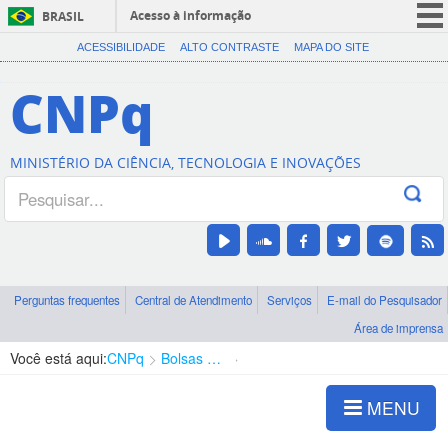
Acesso à informação
BRASIL
CORONAVÍRUS (COVID-19)
ACESSIBILIDADE
ALTO CONTRASTE
MAPA DO SITE
Participe
CNPq
Serviços
Legislação
MINISTÉRIO DA CIÊNCIA, TECNOLOGIA E INOVAÇÕES
Canais
Perguntas frequentes
Central de Atendimento
Serviços
E-mail do Pesquisador
Área de imprensa
Você está aqui:
CNPq
Bolsas e Auxílios Vigentes
Projetos de Pesquisa
MENU