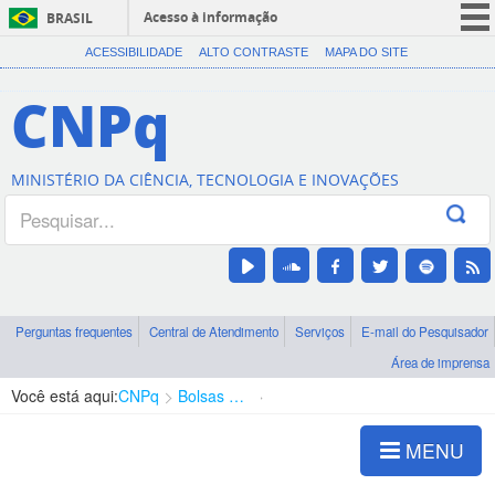
Acesso à informação
BRASIL
CORONAVÍRUS (COVID-19)
ACESSIBILIDADE
ALTO CONTRASTE
MAPA DO SITE
Participe
CNPq
Serviços
Legislação
MINISTÉRIO DA CIÊNCIA, TECNOLOGIA E INOVAÇÕES
Canais
Perguntas frequentes
Central de Atendimento
Serviços
E-mail do Pesquisador
Área de imprensa
Você está aqui:
CNPq
Bolsas e Auxílios Vigentes
Projetos de Pesquisa
MENU