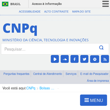
Acesso à informação
BRASIL
CORONAVÍRUS (COVID-19)
ACESSIBILIDADE
ALTO CONTRASTE
MAPA DO SITE
Participe
CNPq
Serviços
Legislação
MINISTÉRIO DA CIÊNCIA, TECNOLOGIA E INOVAÇÕES
Canais
Perguntas frequentes
Central de Atendimento
Serviços
E-mail do Pesquisador
Área de imprensa
Você está aqui:
CNPq
Bolsas e Auxílios Vigentes
Projetos de Pesquisa
MENU