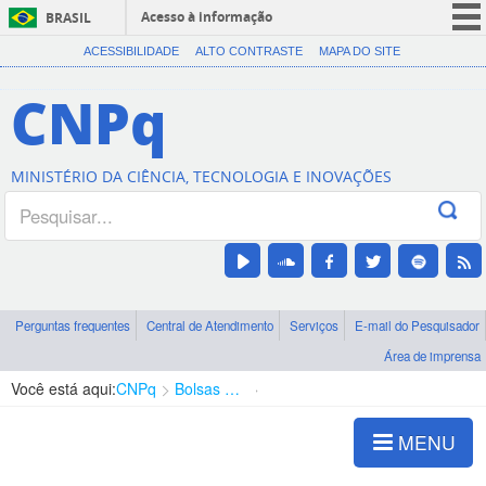
Acesso à informação
BRASIL
CORONAVÍRUS (COVID-19)
ACESSIBILIDADE
ALTO CONTRASTE
MAPA DO SITE
Participe
CNPq
Serviços
Legislação
MINISTÉRIO DA CIÊNCIA, TECNOLOGIA E INOVAÇÕES
Canais
Perguntas frequentes
Central de Atendimento
Serviços
E-mail do Pesquisador
Área de imprensa
Você está aqui:
CNPq
Bolsas e Auxílios Vigentes
Projetos de Pesquisa
MENU