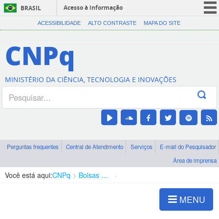
Acesso à informação
BRASIL
CORONAVÍRUS (COVID-19)
ACESSIBILIDADE
ALTO CONTRASTE
MAPA DO SITE
Participe
CNPq
Serviços
Legislação
MINISTÉRIO DA CIÊNCIA, TECNOLOGIA E INOVAÇÕES
Canais
Perguntas frequentes
Central de Atendimento
Serviços
E-mail do Pesquisador
Área de imprensa
Você está aqui:
CNPq
Bolsas e Auxílios Vigentes
Projetos de Pesquisa
MENU