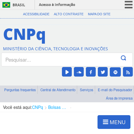
Acesso à informação
BRASIL
CORONAVÍRUS (COVID-19)
ACESSIBILIDADE
ALTO CONTRASTE
MAPA DO SITE
Participe
CNPq
Serviços
Legislação
MINISTÉRIO DA CIÊNCIA, TECNOLOGIA E INOVAÇÕES
Canais
Perguntas frequentes
Central de Atendimento
Serviços
E-mail do Pesquisador
Área de imprensa
Você está aqui:
CNPq
Bolsas e Auxílios Vigentes
Projetos de Pesquisa
MENU