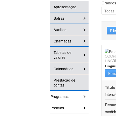
Grandes
Apresentação
Bolsas
Auxílios
Filt
Chamadas
Tabelas de
COOR
valores
LINGÜÍ
Lingüí
Calendários
E-ma
Prestação de
contas
Título
intenc
Programas
Resu
Prêmios
medida