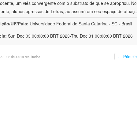
ocente, um viés convergente com o substrato de que se apropriou. No e
mente, alunos egressos de Letras, ao assumirem seu espaço de atuaç
.
uição/UF/País:
Universidade Federal de Santa Catarina - SC - Brasil
cia:
Sun Dec 03 00:00:00 BRT 2023-Thu Dec 31 00:00:00 BRT 2026
← Primeir
2 - 22 de 4.019 resultados.