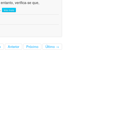
ntanto, verifica-se que,
..
leia mais
o
Anterior
Próximo
Último →