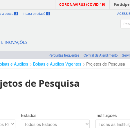
CORONAVÍRUS (COVID-19)
Participe
ra a busca
3
Ir para o rodapé
4
ACESSI
A E INOVAÇÕES
Perguntas frequentes
Central de Atendimento
Serv
olsas e Auxílios
Bolsas e Auxílios Vigentes
Projetos de Pesquisa
jetos de Pesquisa
Estados
Instituições