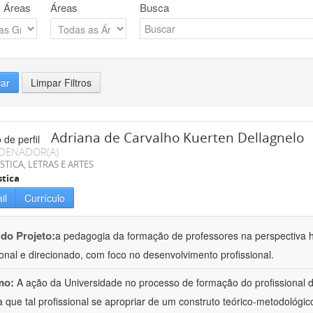
 Áreas
Áreas
Busca
rar
Limpar Filtros
Adriana de Carvalho Kuerten Dellagnelo
DENADOR(A)
STICA, LETRAS E ARTES
stica
il
Currículo
 do Projeto:
a pedagogia da formação de professores na perspectiva his
ional e direcionado, com foco no desenvolvimento profissional.
mo:
A ação da Universidade no processo de formação do profissional d
 que tal profissional se apropriar de um construto teórico-metodológico