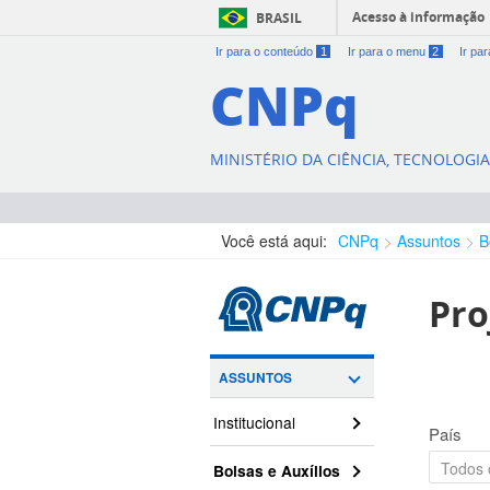
Acesso à informação
BRASIL
Ir para o conteúdo
1
Ir para o menu
2
Ir pa
CNPq
MINISTÉRIO DA CIÊNCIA, TECNOLOGI
Você está aqui:
CNPq
Assuntos
B
Pro
ASSUNTOS
Institucional
País
Bolsas e Auxílios