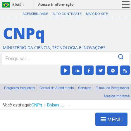
Acesso à informação
BRASIL
CORONAVÍRUS (COVID-19)
ACESSIBILIDADE
ALTO CONTRASTE
MAPA DO SITE
Participe
CNPq
Serviços
Legislação
MINISTÉRIO DA CIÊNCIA, TECNOLOGIA E INOVAÇÕES
Canais
Perguntas frequentes
Central de Atendimento
Serviços
E-mail do Pesquisador
Área de imprensa
Você está aqui:
CNPq
Bolsas e Auxílios Vigentes
Projetos de Pesquisa
MENU