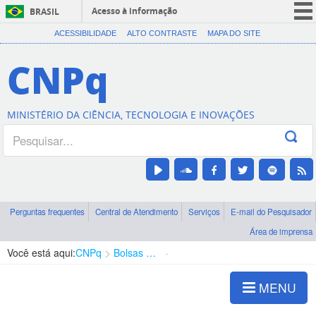
Acesso à informação
BRASIL
CORONAVÍRUS (COVID-19)
ACESSIBILIDADE
ALTO CONTRASTE
MAPA DO SITE
Participe
CNPq
Serviços
Legislação
MINISTÉRIO DA CIÊNCIA, TECNOLOGIA E INOVAÇÕES
Canais
Perguntas frequentes
Central de Atendimento
Serviços
E-mail do Pesquisador
Área de imprensa
Você está aqui:
CNPq
Bolsas e Auxílios Vigentes
Projetos de Pesquisa
MENU