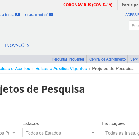
CORONAVÍRUS (COVID-19)
Participe
ra a busca
3
Ir para o rodapé
4
ACESSI
A E INOVAÇÕES
Perguntas frequentes
Central de Atendimento
Serv
olsas e Auxílios
Bolsas e Auxílios Vigentes
Projetos de Pesquisa
jetos de Pesquisa
Estados
Instituições