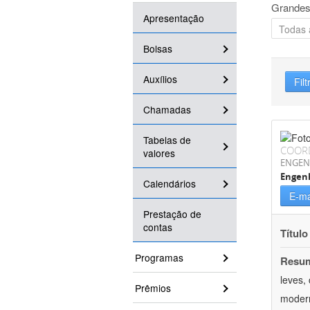
Grandes
Apresentação
Bolsas
Auxílios
Filt
Chamadas
Tabelas de
COOR
valores
ENGEN
Engenh
Calendários
E-ma
Prestação de
contas
Título
Programas
Resu
leves,
Prêmios
modern