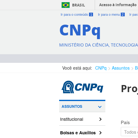
Acesso à informação
BRASIL
Ir para o conteúdo
1
Ir para o menu
2
Ir pa
CNPq
MINISTÉRIO DA CIÊNCIA, TECNOLOGI
Você está aqui:
CNPq
Assuntos
B
Pro
ASSUNTOS
Institucional
País
Bolsas e Auxílios