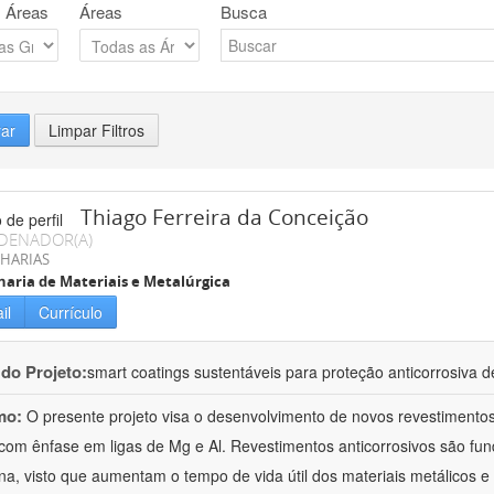
 Áreas
Áreas
Busca
rar
Limpar Filtros
Thiago Ferreira da Conceição
DENADOR(A)
HARIAS
aria de Materiais e Metalúrgica
il
Currículo
 do Projeto:
smart coatings sustentáveis para proteção anticorrosiva de
mo:
O presente projeto visa o desenvolvimento de novos revestimentos 
 com ênfase em ligas de Mg e Al. Revestimentos anticorrosivos são fu
a, visto que aumentam o tempo de vida útil dos materiais metálicos 