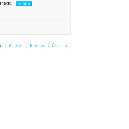
rnacio
...
leia mais
o
Anterior
Próximo
Último →