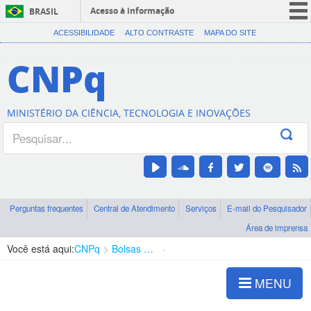
Acesso à informação
BRASIL
CORONAVÍRUS (COVID-19)
ACESSIBILIDADE
ALTO CONTRASTE
MAPA DO SITE
Participe
CNPq
Serviços
Legislação
MINISTÉRIO DA CIÊNCIA, TECNOLOGIA E INOVAÇÕES
Canais
Perguntas frequentes
Central de Atendimento
Serviços
E-mail do Pesquisador
Área de imprensa
Você está aqui:
CNPq
Bolsas e Auxílios Vigentes
Projetos de Pesquisa
MENU