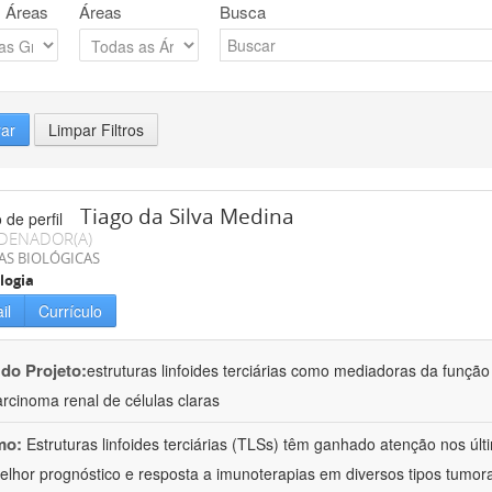
 Áreas
Áreas
Busca
rar
Limpar Filtros
Tiago da Silva Medina
DENADOR(A)
AS BIOLÓGICAS
logia
il
Currículo
 do Projeto:
estruturas linfoides terciárias como mediadoras da função
rcinoma renal de células claras
mo:
Estruturas linfoides terciárias (TLSs) têm ganhado atenção nos úl
lhor prognóstico e resposta a imunoterapias em diversos tipos tumor