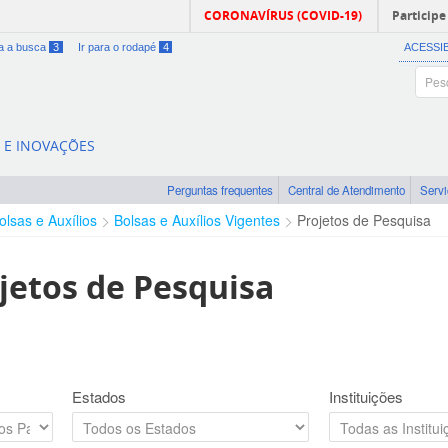
CORONAVÍRUS (COVID-19)
Participe
ra a busca
3
Ir para o rodapé
4
ACESSI
A E INOVAÇÕES
Perguntas frequentes
Central de Atendimento
Serv
olsas e Auxílios
Bolsas e Auxílios Vigentes
Projetos de Pesquisa
jetos de Pesquisa
Estados
Instituições