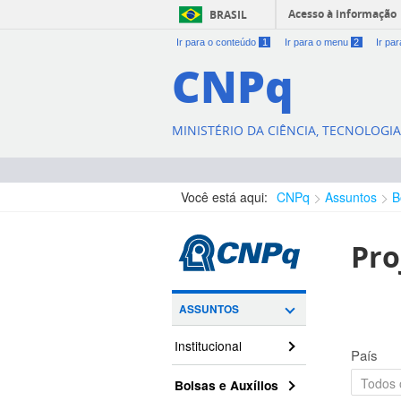
Acesso à informação
BRASIL
Ir para o conteúdo
1
Ir para o menu
2
Ir pa
CNPq
MINISTÉRIO DA CIÊNCIA, TECNOLOGI
Você está aqui:
CNPq
Assuntos
B
Pro
ASSUNTOS
Institucional
País
Bolsas e Auxílios