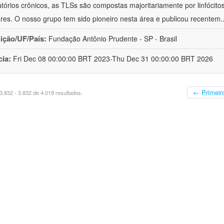
atórios crônicos, as TLSs são compostas majoritariamente por linfócitos
lares. O nosso grupo tem sido pioneiro nesta área e publicou recentem
.
uição/UF/País:
Fundação Antônio Prudente - SP - Brasil
cia:
Fri Dec 08 00:00:00 BRT 2023-Thu Dec 31 00:00:00 BRT 2026
← Primeir
.832 - 3.832 de 4.019 resultados.