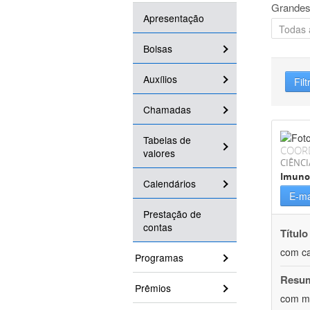
Grandes
Apresentação
Bolsas
Auxílios
Filt
Chamadas
Tabelas de
COOR
valores
CIÊNCI
Imuno
Calendários
E-ma
Prestação de
contas
Título
com ca
Programas
Resu
Prêmios
com me