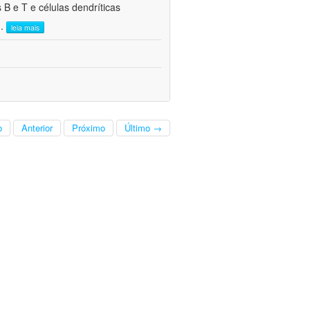
 B e T e células dendríticas
..
leia mais
o
Anterior
Próximo
Último →