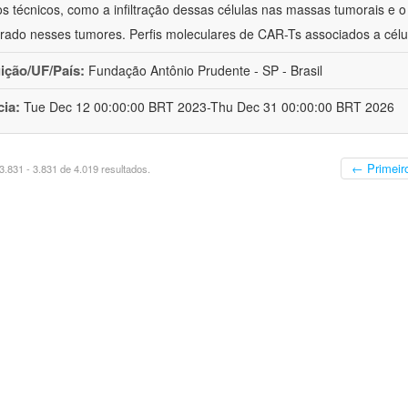
os técnicos, como a infiltração dessas células nas massas tumorais e
rado nesses tumores. Perfis moleculares de CAR-Ts associados a cél
uição/UF/País:
Fundação Antônio Prudente - SP - Brasil
cia:
Tue Dec 12 00:00:00 BRT 2023-Thu Dec 31 00:00:00 BRT 2026
← Primeir
.831 - 3.831 de 4.019 resultados.