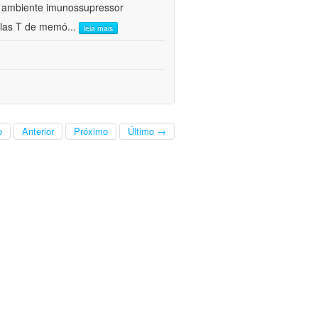
 o ambiente imunossupressor
ulas T de memó
...
leia mais
o
Anterior
Próximo
Último →