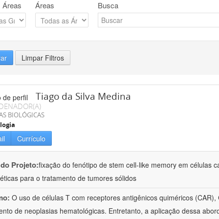
 Áreas
Áreas
Busca
rar
Limpar Filtros
Tiago da Silva Medina
DENADOR(A)
AS BIOLÓGICAS
logia
il
Currículo
 do Projeto:
fixação do fenótipo de stem cell-like memory em células ca
éticas para o tratamento de tumores sólidos
mo:
O uso de células T com receptores antigênicos quiméricos (CAR),
ento de neoplasias hematológicas. Entretanto, a aplicação dessa abo