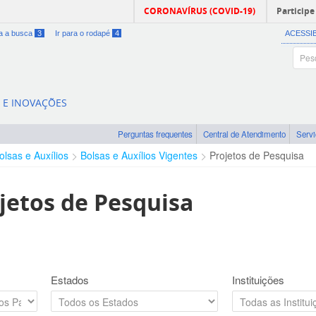
CORONAVÍRUS (COVID-19)
Participe
ra a busca
3
Ir para o rodapé
4
ACESSI
A E INOVAÇÕES
Perguntas frequentes
Central de Atendimento
Serv
olsas e Auxílios
Bolsas e Auxílios Vigentes
Projetos de Pesquisa
jetos de Pesquisa
Estados
Instituições