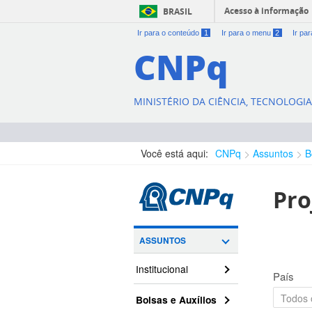
Acesso à informação
BRASIL
Ir para o conteúdo
1
Ir para o menu
2
Ir pa
CNPq
MINISTÉRIO DA CIÊNCIA, TECNOLOGI
Você está aqui:
CNPq
Assuntos
B
Pro
ASSUNTOS
Institucional
País
Bolsas e Auxílios