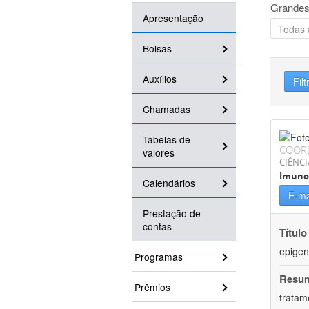
Grandes
Apresentação
Bolsas
Auxílios
Filt
Chamadas
Tabelas de
COOR
valores
CIÊNCI
Imuno
Calendários
E-ma
Prestação de
contas
Título
epigen
Programas
Resu
Prêmios
tratam