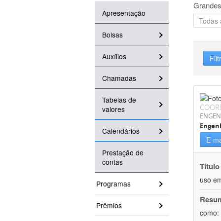
Grandes
Apresentação
Bolsas
Auxílios
Filt
Chamadas
Tabelas de
COOR
valores
ENGEN
Engen
Calendários
E-ma
Prestação de
contas
Título
uso em
Programas
Resu
Prêmios
como: 