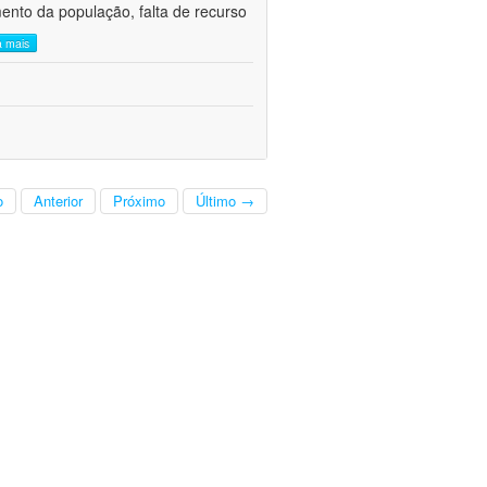
mento da população, falta de recurso
a mais
o
Anterior
Próximo
Último →