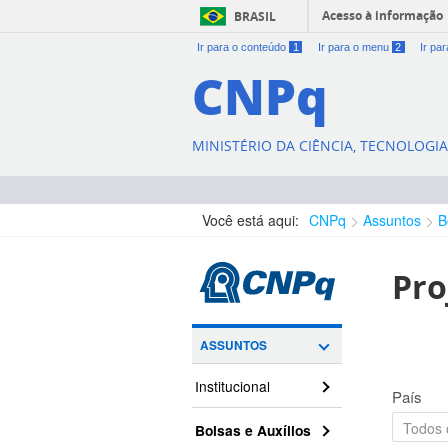
Acesso à informação
BRASIL
Ir para o conteúdo
1
Ir para o menu
2
Ir pa
CNPq
MINISTÉRIO DA CIÊNCIA, TECNOLOGI
Você está aqui:
CNPq
Assuntos
B
Pro
ASSUNTOS
Institucional
País
Bolsas e Auxílios