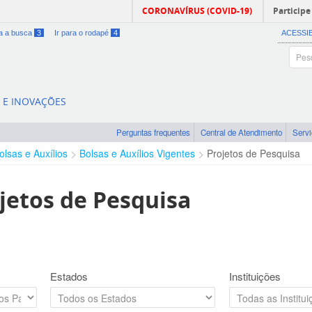
CORONAVÍRUS (COVID-19)
Participe
ra a busca
3
Ir para o rodapé
4
ACESSI
A E INOVAÇÕES
Perguntas frequentes
Central de Atendimento
Serv
olsas e Auxílios
Bolsas e Auxílios Vigentes
Projetos de Pesquisa
jetos de Pesquisa
Estados
Instituições