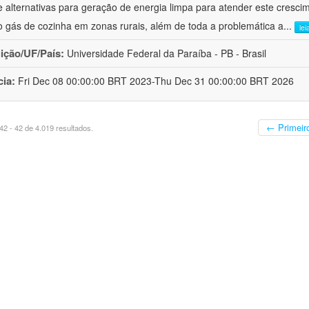
de alternativas para geração de energia limpa para atender este cresci
 gás de cozinha em zonas rurais, além de toda a problemática a
...
lei
uição/UF/País:
Universidade Federal da Paraíba - PB - Brasil
cia:
Fri Dec 08 00:00:00 BRT 2023-Thu Dec 31 00:00:00 BRT 2026
← Primeir
2 - 42 de 4.019 resultados.