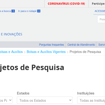
CORONAVÍRUS (COVID-19)
Participe
ra a busca
3
Ir para o rodapé
4
ACESSI
A E INOVAÇÕES
Perguntas frequentes
Central de Atendimento
Serv
olsas e Auxílios
Bolsas e Auxílios Vigentes
Projetos de Pesquisa
jetos de Pesquisa
Estados
Instituições