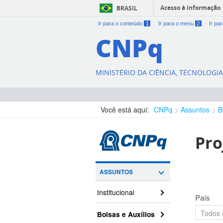
Acesso à informação
BRASIL
Ir para o conteúdo
1
Ir para o menu
2
Ir pa
CNPq
MINISTÉRIO DA CIÊNCIA, TECNOLOGI
Você está aqui:
CNPq
Assuntos
B
Pro
ASSUNTOS
Institucional
País
Bolsas e Auxílios