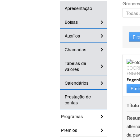
Grandes
Apresentação
Bolsas
Auxílios
Filt
Chamadas
Tabelas de
COOR
valores
ENGEN
Engenh
Calendários
E-ma
Prestação de
contas
Título
Programas
Resu
altern
Prêmios
da pav