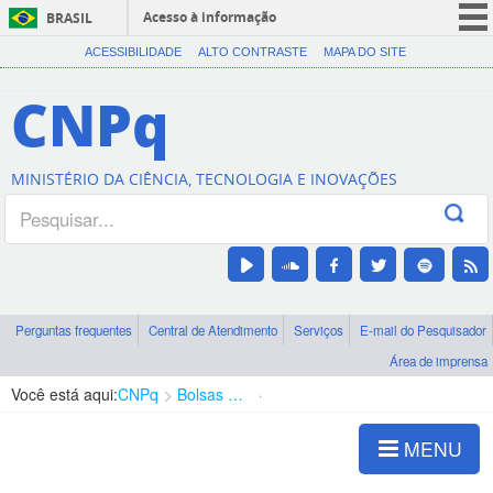
Acesso à informação
BRASIL
CORONAVÍRUS (COVID-19)
ACESSIBILIDADE
ALTO CONTRASTE
MAPA DO SITE
Participe
CNPq
Serviços
Legislação
MINISTÉRIO DA CIÊNCIA, TECNOLOGIA E INOVAÇÕES
Canais
Perguntas frequentes
Central de Atendimento
Serviços
E-mail do Pesquisador
Área de imprensa
Você está aqui:
CNPq
Bolsas e Auxílios Vigentes
Projetos de Pesquisa
MENU