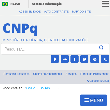
Acesso à informação
BRASIL
CORONAVÍRUS (COVID-19)
ACESSIBILIDADE
ALTO CONTRASTE
MAPA DO SITE
Participe
CNPq
Serviços
Legislação
MINISTÉRIO DA CIÊNCIA, TECNOLOGIA E INOVAÇÕES
Canais
Perguntas frequentes
Central de Atendimento
Serviços
E-mail do Pesquisador
Área de imprensa
Você está aqui:
CNPq
Bolsas e Auxílios Vigentes
Projetos de Pesquisa
MENU