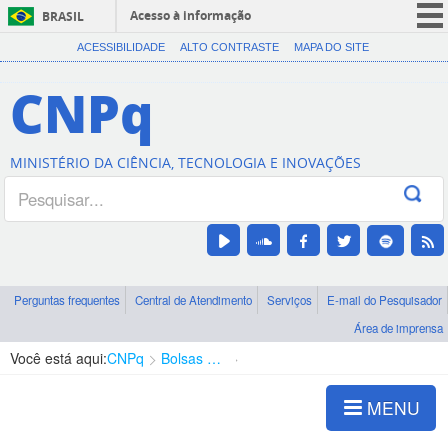
Acesso à informação
BRASIL
CORONAVÍRUS (COVID-19)
ACESSIBILIDADE
ALTO CONTRASTE
MAPA DO SITE
Participe
CNPq
Serviços
Legislação
MINISTÉRIO DA CIÊNCIA, TECNOLOGIA E INOVAÇÕES
Canais
Perguntas frequentes
Central de Atendimento
Serviços
E-mail do Pesquisador
Área de imprensa
Você está aqui:
CNPq
Bolsas e Auxílios Vigentes
Projetos de Pesquisa
MENU