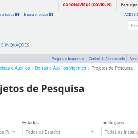
CORONAVÍRUS (COVID-19)
Participe
ra a busca
3
Ir para o rodapé
4
ACESSI
A E INOVAÇÕES
Perguntas frequentes
Central de Atendimento
Serv
olsas e Auxílios
Bolsas e Auxílios Vigentes
Projetos de Pesquisa
jetos de Pesquisa
Estados
Instituições