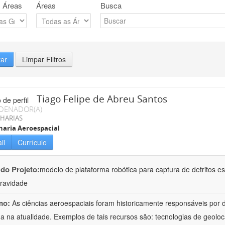
 Áreas
Áreas
Busca
rar
Limpar Filtros
Tiago Felipe de Abreu Santos
DENADOR(A)
HARIAS
aria Aeroespacial
il
Currículo
 do Projeto:
modelo de plataforma robótica para captura de detritos es
ravidade
mo:
As ciências aeroespaciais foram historicamente responsáveis por d
 na atualidade. Exemplos de tais recursos são: tecnologias de geolo