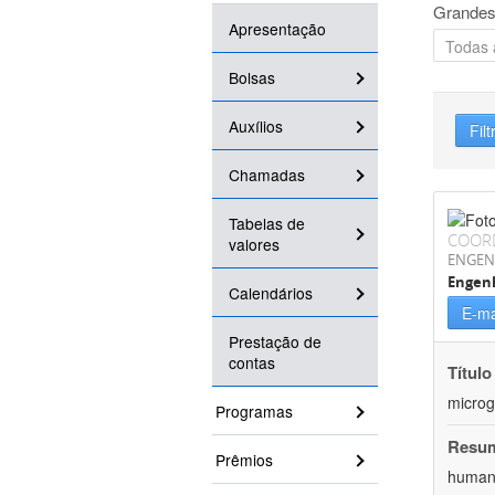
Grandes
Apresentação
Bolsas
Auxílios
Filt
Chamadas
Tabelas de
COOR
valores
ENGEN
Engenh
Calendários
E-ma
Prestação de
contas
Título
microg
Programas
Resu
Prêmios
humana