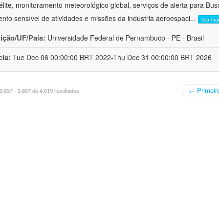
télite, monitoramento meteorológico global, serviços de alerta para Bu
nto sensível de atividades e missões da indústria aeroespaci
...
leia ma
uição/UF/País:
Universidade Federal de Pernambuco - PE - Brasil
cia:
Tue Dec 06 00:00:00 BRT 2022-Thu Dec 31 00:00:00 BRT 2026
← Primeir
.837 - 3.837 de 4.019 resultados.