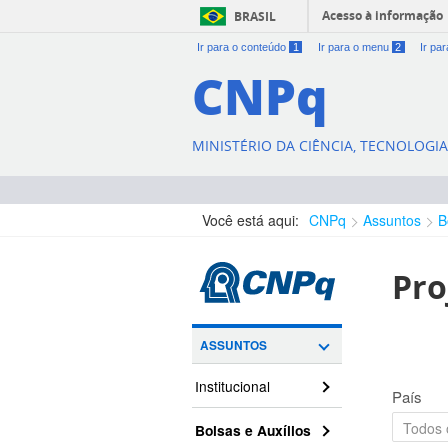
Acesso à informação
BRASIL
Ir para o conteúdo
1
Ir para o menu
2
Ir pa
CNPq
MINISTÉRIO DA CIÊNCIA, TECNOLOGI
Você está aqui:
CNPq
Assuntos
B
Pro
ASSUNTOS
Institucional
País
Bolsas e Auxílios