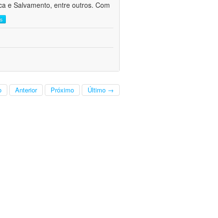
sca e Salvamento, entre outros. Com
is
o
Anterior
Próximo
Último →