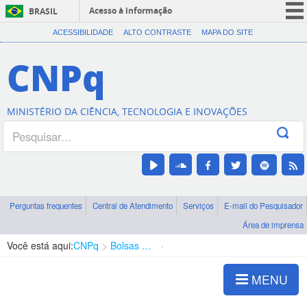
Acesso à informação
BRASIL
CORONAVÍRUS (COVID-19)
ACESSIBILIDADE
ALTO CONTRASTE
MAPA DO SITE
Participe
CNPq
Serviços
Legislação
MINISTÉRIO DA CIÊNCIA, TECNOLOGIA E INOVAÇÕES
Canais
Perguntas frequentes
Central de Atendimento
Serviços
E-mail do Pesquisador
Área de imprensa
Você está aqui:
CNPq
Bolsas e Auxílios Vigentes
Projetos de Pesquisa
MENU