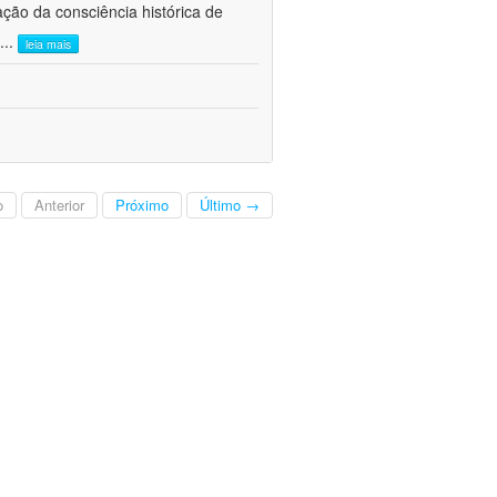
ão da consciência histórica de
...
leia mais
o
Anterior
Próximo
Último →