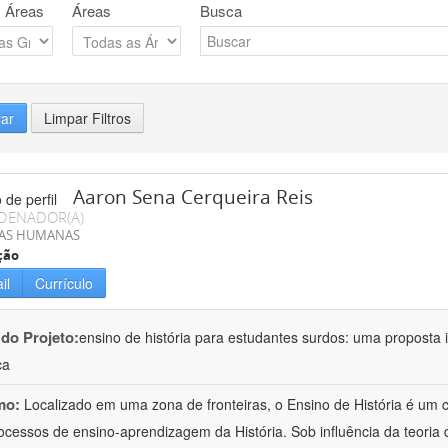
 Áreas
Áreas
Busca
rar
Limpar Filtros
Aaron Sena Cerqueira Reis
DENADOR(A)
IAS HUMANAS
ção
il
Currículo
 do Projeto:
ensino de história para estudantes surdos: uma proposta i
ca
mo:
Localizado em uma zona de fronteiras, o Ensino de História é um
ocessos de ensino-aprendizagem da História. Sob influência da teoria d