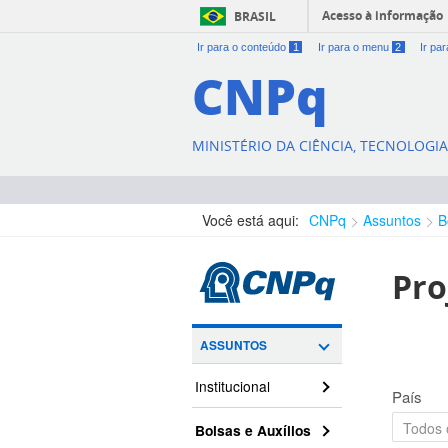
Acesso à informação
BRASIL
Ir para o conteúdo
1
Ir para o menu
2
Ir pa
CNPq
MINISTÉRIO DA CIÊNCIA, TECNOLOGI
Você está aqui:
CNPq
Assuntos
B
Pro
ASSUNTOS
Institucional
País
Bolsas e Auxílios