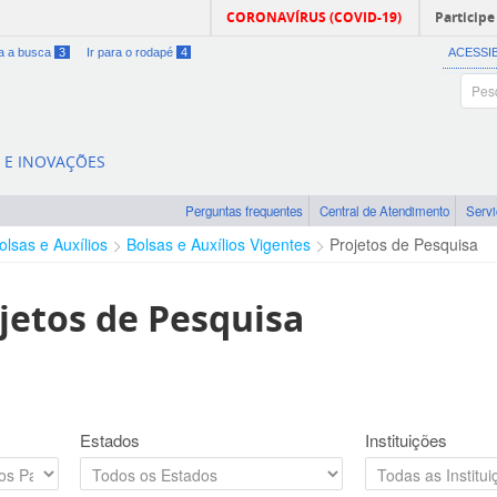
CORONAVÍRUS (COVID-19)
Participe
ra a busca
3
Ir para o rodapé
4
ACESSI
A E INOVAÇÕES
Perguntas frequentes
Central de Atendimento
Serv
olsas e Auxílios
Bolsas e Auxílios Vigentes
Projetos de Pesquisa
jetos de Pesquisa
Estados
Instituições