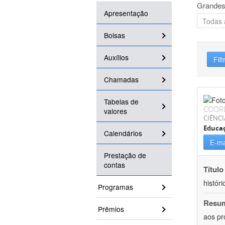
Grandes
Apresentação
Bolsas
Auxílios
Filt
Chamadas
Tabelas de
COOR
valores
CIÊNC
Educa
Calendários
E-ma
Prestação de
contas
Título
históri
Programas
Resu
Prêmios
aos pr