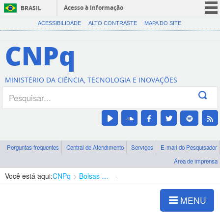
Acesso à informação
BRASIL
CORONAVÍRUS (COVID-19)
ACESSIBILIDADE
ALTO CONTRASTE
MAPA DO SITE
Participe
CNPq
Serviços
Legislação
MINISTÉRIO DA CIÊNCIA, TECNOLOGIA E INOVAÇÕES
Canais
Perguntas frequentes
Central de Atendimento
Serviços
E-mail do Pesquisador
Área de imprensa
Você está aqui:
CNPq
Bolsas e Auxílios Vigentes
Projetos de Pesquisa
MENU