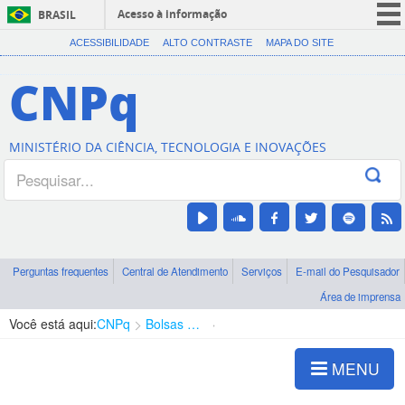
Acesso à informação
BRASIL
CORONAVÍRUS (COVID-19)
ACESSIBILIDADE
ALTO CONTRASTE
MAPA DO SITE
Participe
CNPq
Serviços
Legislação
MINISTÉRIO DA CIÊNCIA, TECNOLOGIA E INOVAÇÕES
Canais
Perguntas frequentes
Central de Atendimento
Serviços
E-mail do Pesquisador
Área de imprensa
Você está aqui:
CNPq
Bolsas e Auxílios Vigentes
Projetos de Pesquisa
MENU