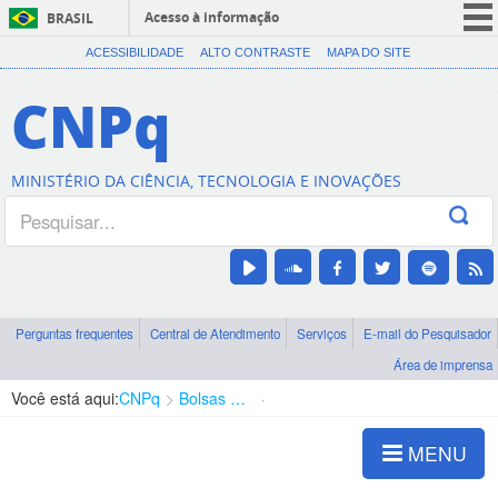
Acesso à informação
BRASIL
CORONAVÍRUS (COVID-19)
ACESSIBILIDADE
ALTO CONTRASTE
MAPA DO SITE
Participe
CNPq
Serviços
Legislação
MINISTÉRIO DA CIÊNCIA, TECNOLOGIA E INOVAÇÕES
Canais
Perguntas frequentes
Central de Atendimento
Serviços
E-mail do Pesquisador
Área de imprensa
Você está aqui:
CNPq
Bolsas e Auxílios Vigentes
Projetos de Pesquisa
MENU