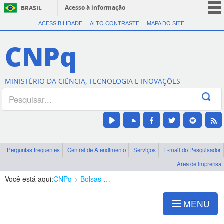
Acesso à informação
BRASIL
CORONAVÍRUS (COVID-19)
ACESSIBILIDADE
ALTO CONTRASTE
MAPA DO SITE
Participe
CNPq
Serviços
Legislação
MINISTÉRIO DA CIÊNCIA, TECNOLOGIA E INOVAÇÕES
Canais
Perguntas frequentes
Central de Atendimento
Serviços
E-mail do Pesquisador
Área de imprensa
Você está aqui:
CNPq
Bolsas e Auxílios Vigentes
Projetos de Pesquisa
MENU