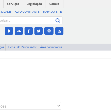
Serviços
Legislação
Canais
BILIDADE
ALTO CONTRASTE
MAPA DO SITE
iços
E-mail do Pesquisador
Área de imprensa