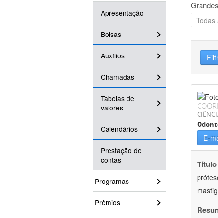
Grandes
Apresentação
Bolsas
Auxílios
Filt
Chamadas
Tabelas de
COOR
valores
CIÊNCI
Odont
Calendários
E-ma
Prestação de
contas
Título
prótes
Programas
masti
Prêmios
Resu