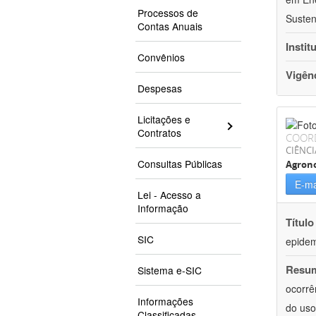
Processos de
Susten
Contas Anuais
Instit
Convênios
Vigên
Despesas
Licitações e
Contratos
COOR
CIÊNCI
Consultas Públicas
Agron
E-ma
Lei - Acesso a
Informação
Título
SIC
epidemi
Resu
Sistema e-SIC
ocorrê
Informações
do uso
Classificadas