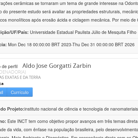
rações cerâmicas se tornaram um tema de grande interesse na Odontol
vo do presente estudo será avaliar as propriedades estruturais, mecâni
cos monolíticos após erosão ácida e ciclagem mecânica. Por meio de
uição/UF/País:
Universidade Estadual Paulista Júlio de Mesquita Filho -
cia:
Mon Dec 18 00:00:00 BRT 2023-Thu Dec 31 00:00:00 BRT 2026
Aldo Jose Gorgatti Zarbin
DENADOR(A)
AS EXATAS E DA TERRA
ca
il
Currículo
 do Projeto:
instituto nacional de ciência e tecnologia de nanomateriai
mo:
Este INCT tem como objetivo propor avanços em três temas direta
ade da vida, com ênfase na população brasileira, pelo desenvolviment
rgia, Meio Ambiente e Diagnóstico. Em consonância direta com os Ob