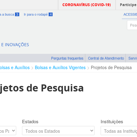
CORONAVÍRUS (COVID-19)
Participe
ra a busca
3
Ir para o rodapé
4
ACESSI
A E INOVAÇÕES
Perguntas frequentes
Central de Atendimento
Serv
olsas e Auxílios
Bolsas e Auxílios Vigentes
Projetos de Pesquisa
jetos de Pesquisa
Estados
Instituições