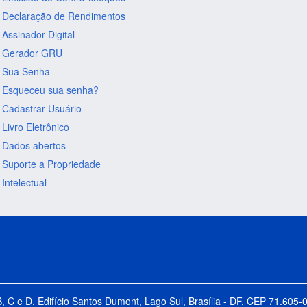
Declaração de Rendimentos
Assinador Digital
Gerador GRU
Sua Senha
Esqueceu sua senha?
Cadastrar Usuário
Livro Eletrônico
Dados abertos
Suporte a Propriedade
Intelectual
B, C e D, Edifício Santos Dumont, Lago Sul, Brasília - DF, CEP 71.60