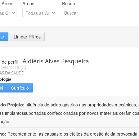
 Áreas
Áreas
Busca
rar
Limpar Filtros
Aldiéris Alves Pesqueira
DENADOR(A)
AS DA SAÚDE
ologia
il
Currículo
 do Projeto:
influência do ácido gástrico nas propriedades mecânicas, 
es implantossuportadas confeccionadas por novos materiais cerâmicos
gação
mo:
Recentemente, as causas e os efeitos da erosão ácida provocada p