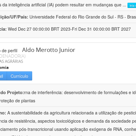
s da inteligência artificial (IA) podem resultar em mudanças que
...
leia
uição/UF/País:
Universidade Federal do Rio Grande do Sul - RS - Brasi
cia:
Wed Dec 27 00:00:00 BRT 2023-Fri Dec 31 00:00:00 BRT 2027
Aldo Merotto Junior
DENADOR(A)
AS AGRÁRIAS
omia
il
Currículo
 do Projeto:
rna de interferência: desenvolvimento de formulações e i
roteção de plantas
mo:
A sustentabilidade da agricultura relacionada a utilização de pesti
ncia de resistência, aspectos toxicológicos e demanda da sociedade p
nciamento pós-transcricional usando aplicação exógena de RNA, conh