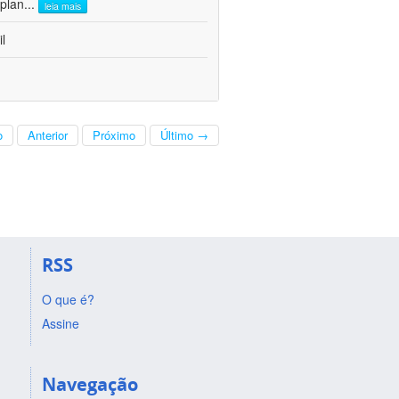
 plan
...
leia mais
l
o
Anterior
Próximo
Último →
RSS
O que é?
Assine
Navegação