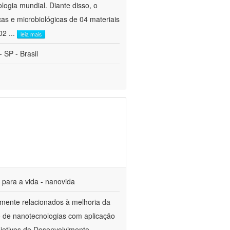
ogia mundial. Diante disso, o
cas e microbiológicas de 04 materiais
 02
...
leia mais
 SP - Brasil
s para a vida - nanovida
mente relacionados à melhoria da
o de nanotecnologias com aplicação
jetivos de Desenvolvimento