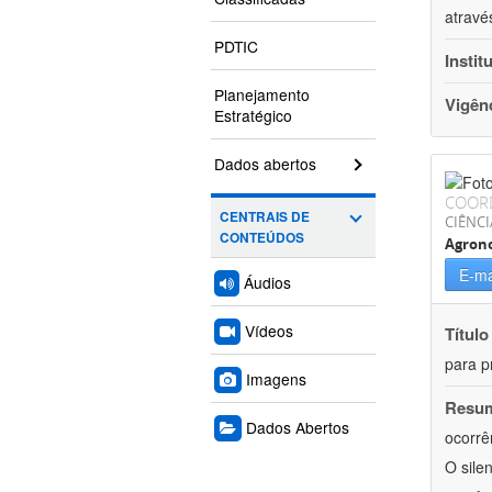
atravé
PDTIC
Instit
Planejamento
Vigên
Estratégico
Dados abertos
COOR
CENTRAIS DE
CIÊNCI
CONTEÚDOS
Agron
E-ma
Áudios
Vídeos
Título
para p
Imagens
Resu
Dados Abertos
ocorrê
O sile