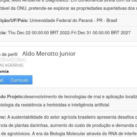
tável da ONU, pretende-se explorar as propriedades superlativas dos 
uição/UF/País:
Universidade Federal do Paraná - PR - Brasil
cia:
Thu Dec 22 00:00:00 BRT 2022-Fri Dec 31 00:00:00 BRT 2027
Aldo Merotto Junior
DENADOR(A)
AS AGRÁRIAS
omia
il
Currículo
 do Projeto:
desenvolvimento de tecnologias de rnai e aplicação loca
ologia da resistência a herbicidas e inteligência artificial
mo:
A sustentabilidade do setor agrícola brasileiro apresenta desafio
ncia de plantas daninhas, aumento do custo de produção e demanda 
 de agrotóxicos. A era da Biologia Molecular através do RNA de interfe