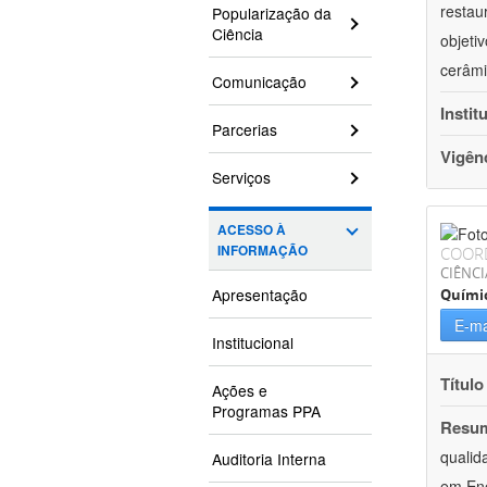
restau
Popularização da
Ciência
objeti
cerâmi
Comunicação
Instit
Parcerias
Vigên
Serviços
ACESSO À
INFORMAÇÃO
COOR
CIÊNCI
Apresentação
Quími
E-ma
Institucional
Título
Ações e
Programas PPA
Resu
qualid
Auditoria Interna
em Ene