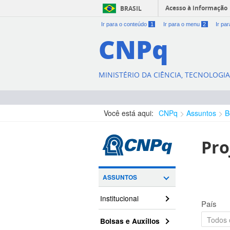
Acesso à informação
BRASIL
Ir para o conteúdo
1
Ir para o menu
2
Ir pa
CNPq
MINISTÉRIO DA CIÊNCIA, TECNOLOGI
Você está aqui:
CNPq
Assuntos
B
Pro
ASSUNTOS
Institucional
País
Bolsas e Auxílios