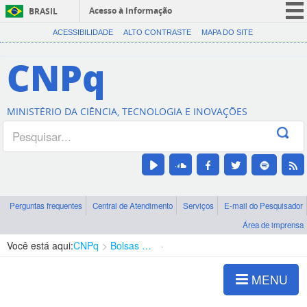
Acesso à informação
BRASIL
CORONAVÍRUS (COVID-19)
ACESSIBILIDADE
ALTO CONTRASTE
MAPA DO SITE
Participe
CNPq
Serviços
Legislação
MINISTÉRIO DA CIÊNCIA, TECNOLOGIA E INOVAÇÕES
Canais
Perguntas frequentes
Central de Atendimento
Serviços
E-mail do Pesquisador
Área de imprensa
Você está aqui:
CNPq
Bolsas e Auxílios Vigentes
Projetos de Pesquisa
MENU