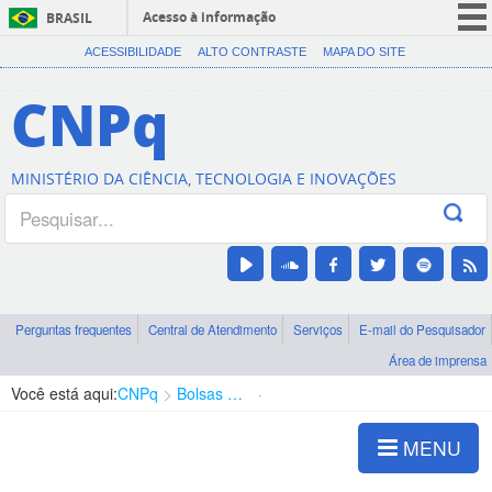
Acesso à informação
BRASIL
CORONAVÍRUS (COVID-19)
ACESSIBILIDADE
ALTO CONTRASTE
MAPA DO SITE
Participe
CNPq
Serviços
Legislação
MINISTÉRIO DA CIÊNCIA, TECNOLOGIA E INOVAÇÕES
Canais
Perguntas frequentes
Central de Atendimento
Serviços
E-mail do Pesquisador
Área de imprensa
Você está aqui:
CNPq
Bolsas e Auxílios Vigentes
Projetos de Pesquisa
MENU