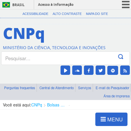
Acesso à informação
BRASIL
CORONAVÍRUS (COVID-19)
ACESSIBILIDADE
ALTO CONTRASTE
MAPA DO SITE
Participe
CNPq
Serviços
Legislação
MINISTÉRIO DA CIÊNCIA, TECNOLOGIA E INOVAÇÕES
Canais
Perguntas frequentes
Central de Atendimento
Serviços
E-mail do Pesquisador
Área de imprensa
Você está aqui:
CNPq
Bolsas e Auxílios Vigentes
Projetos de Pesquisa
MENU