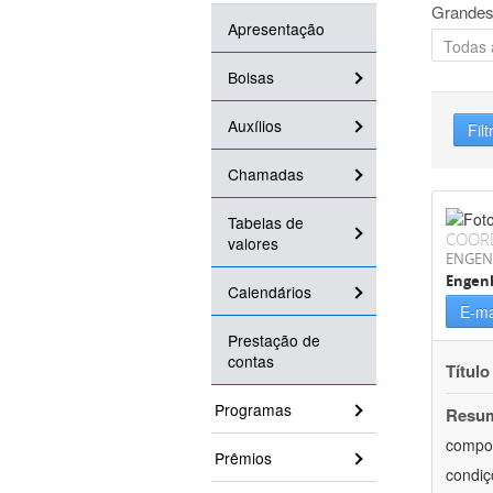
Grandes
Apresentação
Bolsas
Auxílios
Filt
Chamadas
Tabelas de
COOR
valores
ENGEN
Engen
Calendários
E-ma
Prestação de
contas
Título
Programas
Resu
compor
Prêmios
condiç