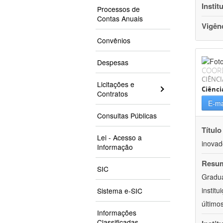
Instit
Processos de
Contas Anuais
Vigên
Convênios
Despesas
COOR
CIÊNCI
Licitações e
Ciênci
Contratos
E-ma
Consultas Públicas
Título
Lei - Acesso a
inovad
Informação
Resu
SIC
Gradua
instit
Sistema e-SIC
último
Informações
Classificadas