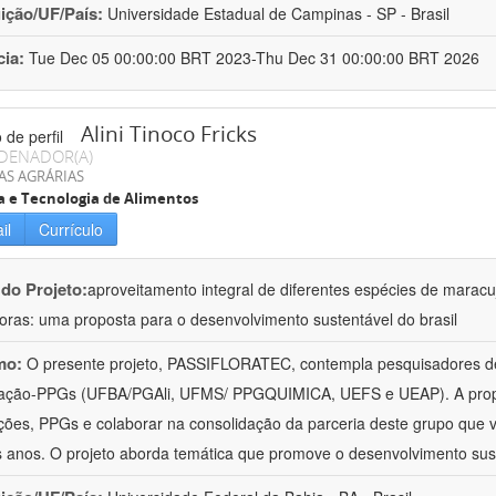
uição/UF/País:
Universidade Estadual de Campinas - SP - Brasil
cia:
Tue Dec 05 00:00:00 BRT 2023-Thu Dec 31 00:00:00 BRT 2026
Alini Tinoco Fricks
DENADOR(A)
AS AGRÁRIAS
a e Tecnologia de Alimentos
il
Currículo
 do Projeto:
aproveitamento integral de diferentes espécies de maracu
oras: uma proposta para o desenvolvimento sustentável do brasil
mo:
O presente projeto, PASSIFLORATEC, contempla pesquisadores de
ção-PPGs (UFBA/PGAli, UFMS/ PPGQUIMICA, UEFS e UEAP). A propos
uições, PPGs e colaborar na consolidação da parceria deste grupo que
s anos. O projeto aborda temática que promove o desenvolvimento sus