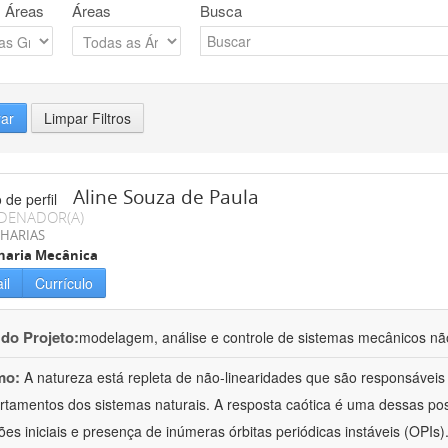
 Áreas
Áreas
Busca
rar
Limpar Filtros
Aline Souza de Paula
DENADOR(A)
HARIAS
haria Mecânica
il
Currículo
 do Projeto:
modelagem, análise e controle de sistemas mecânicos nã
mo:
A natureza está repleta de não-linearidades que são responsáveis
tamentos dos sistemas naturais. A resposta caótica é uma dessas poss
ões iniciais e presença de inúmeras órbitas periódicas instáveis (OPIs)