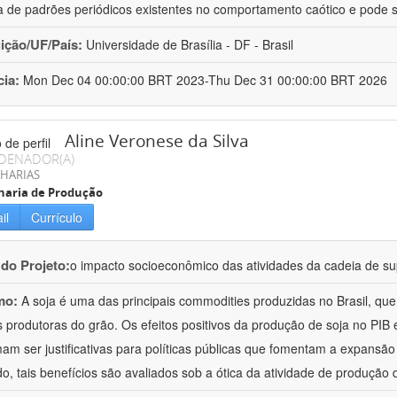
a de padrões periódicos existentes no comportamento caótico e pode s
uição/UF/País:
Universidade de Brasília - DF - Brasil
cia:
Mon Dec 04 00:00:00 BRT 2023-Thu Dec 31 00:00:00 BRT 2026
Aline Veronese da Silva
DENADOR(A)
HARIAS
haria de Produção
il
Currículo
 do Projeto:
o impacto socioeconômico das atividades da cadeia de sup
mo:
A soja é uma das principais commodities produzidas no Brasil, qu
 produtoras do grão. Os efeitos positivos da produção de soja no PI
am ser justificativas para políticas públicas que fomentam a expansão d
o, tais benefícios são avaliados sob a ótica da atividade de produção 