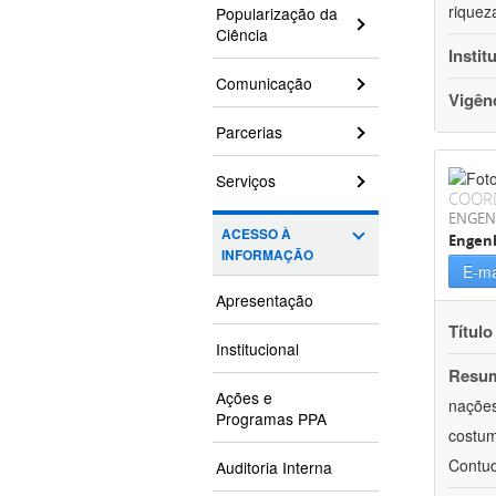
riquez
Popularização da
Ciência
Instit
Comunicação
Vigên
Parcerias
Serviços
COOR
ENGEN
ACESSO À
Engen
INFORMAÇÃO
E-ma
Apresentação
Título
Institucional
Resu
Ações e
nações
Programas PPA
costum
Contud
Auditoria Interna