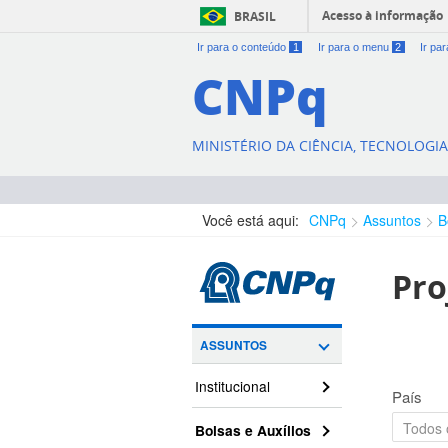
Acesso à informação
BRASIL
Ir para o conteúdo
1
Ir para o menu
2
Ir pa
CNPq
MINISTÉRIO DA CIÊNCIA, TECNOLOGI
Você está aqui:
CNPq
Assuntos
B
Pro
ASSUNTOS
Institucional
País
Bolsas e Auxílios