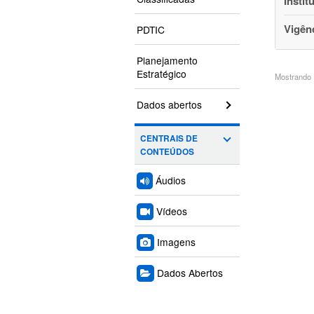
Instit
Vigên
PDTIC
Planejamento
Estratégico
Mostrando 1
Dados abertos
CENTRAIS DE
CONTEÚDOS
Áudios
Vídeos
Imagens
Dados Abertos