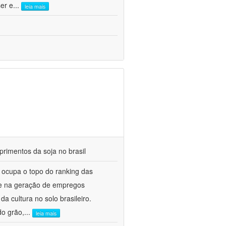
er e
...
leia mais
rimentos da soja no brasil
e ocupa o topo do ranking das
B e na geração de empregos
a cultura no solo brasileiro.
do grão,
...
leia mais