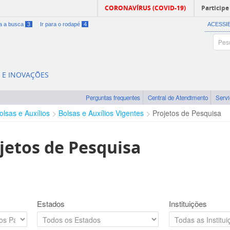
CORONAVÍRUS (COVID-19)
Participe
ra a busca
3
Ir para o rodapé
4
ACESSI
A E INOVAÇÕES
Perguntas frequentes
Central de Atendimento
Serv
olsas e Auxílios
Bolsas e Auxílios Vigentes
Projetos de Pesquisa
jetos de Pesquisa
Estados
Instituições