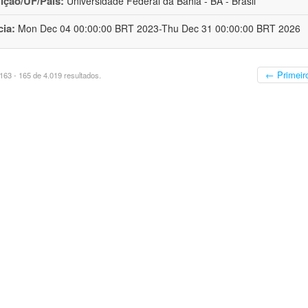
uição/UF/País:
Universidade Federal da Bahia - BA - Brasil
cia:
Mon Dec 04 00:00:00 BRT 2023-Thu Dec 31 00:00:00 BRT 2026
← Primeir
63 - 165 de 4.019 resultados.